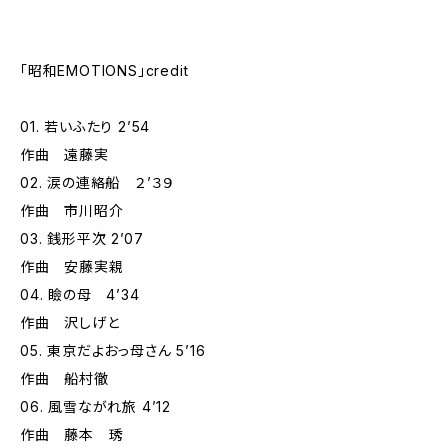
「昭和EMOTIONS」credit
01. 若いふたり 2’54
作曲 遠藤実
02. 涙の連絡船 ２’３９
作曲 市川昭介
03. 銭形平次 2’07
作曲 安藤実親
04. 瞼の母 4’34
作曲 沢しげと
05. 東京だよおっ母さん 5’16
作曲 船村徹
06. 風雪ながれ旅 4’12
作曲 藤本 琇