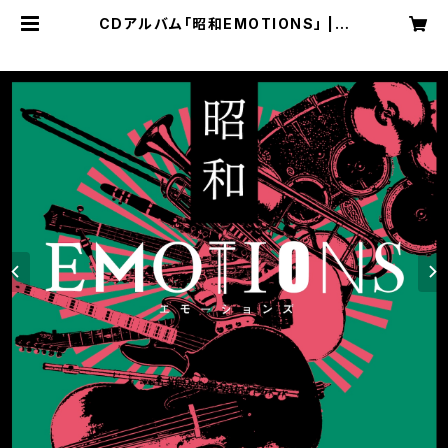
CDアルバム「昭和EMOTIONS」 | c
asadarte company (カーサ・ダル
テ カンパニー)