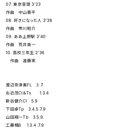
07. 東京音頭 3’23
作曲 中山晋平
08. 好きになった人 3’38
作曲 市川昭介
09. ああ上野駅 3’40
作曲 荒井英一
10. 高校三年生 2’36
作曲 遠藤実
渡辺奈津美FL ３.7
右近茂Cl＆Ts 1.3.4
新谷健介Cl 5.9
下田卓Tp 3.4.5.7.9
山田翔一Tb 3.5.9.
工藤精B 1.3.４.7.9